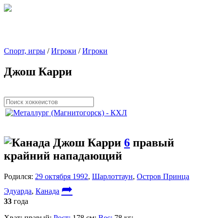
Спорт, игры
/
Игроки
/
Игроки
Джош Карри
Джош Карри
6
правый
крайний нападающий
Родился:
29 октября 1992
,
Шарлоттаун
,
Остров Принца
➦
Эдуарда
,
Канада
33
года
Хват:
правый;
Рост:
178 см;
Вес:
78 кг;