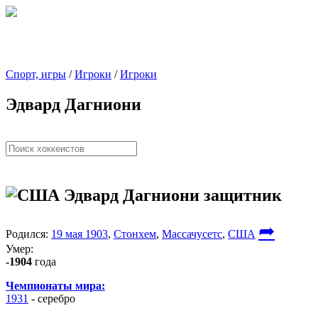
Спорт, игры
/
Игроки
/
Игроки
Эдвард Дагниони
Эдвард Дагниони
защитник
➦
Родился:
19 мая 1903
,
Стонхем
,
Массачусетс
,
США
Умер:
-1904
года
Чемпионаты мира:
1931
- серебро