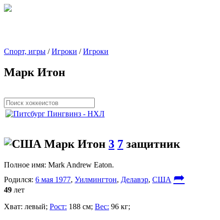
Спорт, игры
/
Игроки
/
Игроки
Марк Итон
Марк Итон
3
7
защитник
Полное имя:
Mark Andrew Eaton.
➦
Родился:
6 мая 1977
,
Уилмингтон
,
Делавэр
,
США
49
лет
Хват:
левый;
Рост:
188 см;
Вес:
96 кг;