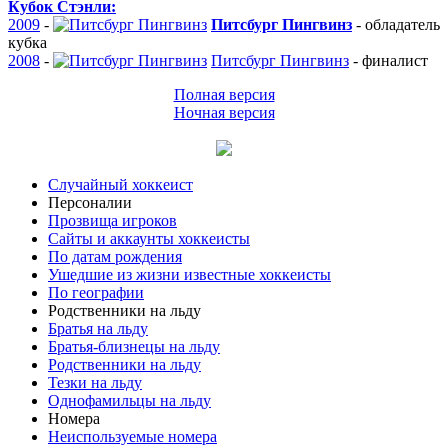
Кубок Стэнли:
2009
-
Питсбург Пингвинз
-
обладатель
кубка
2008
-
Питсбург Пингвинз
-
финалист
Полная версия
Ночная версия
Случайный хоккеист
Персоналии
Прозвища игроков
Сайты и аккаунты хоккеисты
По датам рождения
Ушедшие из жизни известные хоккеисты
По географии
Родственники на льду
Братья на льду
Братья-близнецы на льду
Родственники на льду
Тезки на льду
Однофамильцы на льду
Номера
Неиспользуемые номера