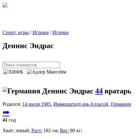
Спорт, игры
/
Игроки
/
Игроки
Деннис Эндрас
Деннис Эндрас
44
вратарь
Родился:
14 июля 1985
,
Имменштадт-им-Алльгой
,
Германия
➦
41
год
Хват:
левый;
Рост:
182 см;
Вес:
80 кг;