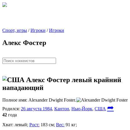
Спорт, игры
/
Игроки
/
Игроки
Алекс Фостер
Алекс Фостер
левый крайний
нападающий
Полное имя:
Alexander Dwight Foster.
➦
Родился:
26 августа 1984
,
Кантон
,
Нью-Йорк
,
США
42
года
Хват:
левый;
Рост:
183 см;
Вес:
91 кг;