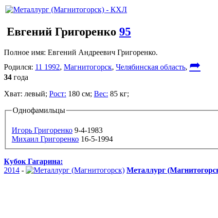
Евгений Григоренко
95
Полное имя:
Евгений Андреевич Григоренко.
➦
Родился:
11 1992
,
Магнитогорск
,
Челябинская область
,
34
года
Хват:
левый;
Рост:
180 см;
Вес:
85 кг;
Однофамильцы
Игорь Григоренко
9-4-1983
Михаил Григоренко
16-5-1994
Кубок Гагарина:
2014
-
Металлург (Магнитогорс