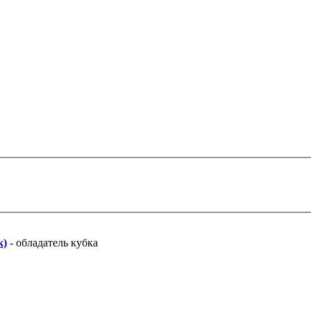
к)
-
обладатель кубка