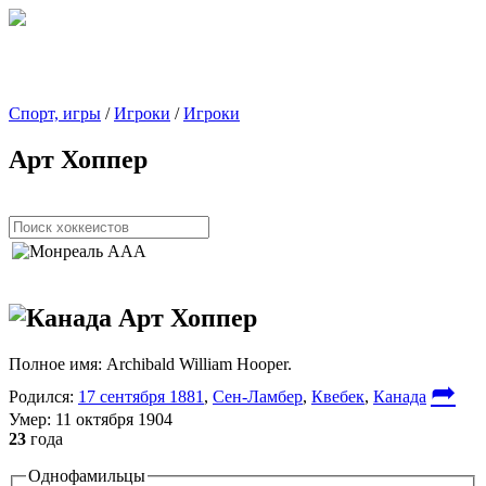
Спорт, игры
/
Игроки
/
Игроки
Арт Хоппер
Арт Хоппер
Полное имя:
Archibald William Hooper.
➦
Родился:
17 сентября 1881
,
Сен-Ламбер
,
Квебек
,
Канада
Умер:
11 октября 1904
23
года
Однофамильцы