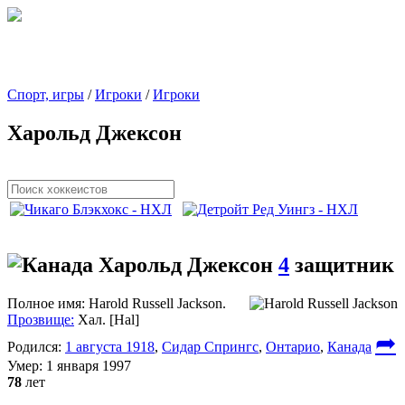
Спорт, игры
/
Игроки
/
Игроки
Харольд Джексон
Харольд Джексон
4
защитник
Полное имя:
Harold Russell Jackson.
Прозвище:
Хал. [Hal]
➦
Родился:
1 августа 1918
,
Сидар Спрингс
,
Онтарио
,
Канада
Умер:
1 января 1997
78
лет