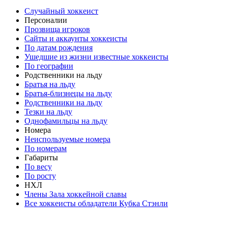
Случайный хоккеист
Персоналии
Прозвища игроков
Сайты и аккаунты хоккеисты
По датам рождения
Ушедшие из жизни известные хоккеисты
По географии
Родственники на льду
Братья на льду
Братья-близнецы на льду
Родственники на льду
Тезки на льду
Однофамильцы на льду
Номера
Неиспользуемые номера
По номерам
Габариты
По весу
По росту
НХЛ
Члены Зала хоккейной славы
Все хоккеисты обладатели Кубка Стэнли