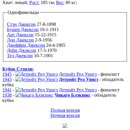
Хват:
левый;
Рост:
185 см;
Вес:
89 кг;
Однофамильцы
Стэн Джексон
27-8-1898
Бушер Джексон
19-1-1911
Арт Джексон
15-12-1915
Дон Джексон
2-9-1956
Джеффри Джексон
24-4-1965
Дейн Джэксон
17-5-1970
Тед Джексон
10-7-1901
Кубок Стэнли:
1945
-
Детройт Ред Уингз
-
финалист
1943
-
Детройт Ред Уингз
-
обладатель
кубка
1941
-
Детройт Ред Уингз
-
финалист
1938
-
Чикаго Блэкхокс
-
обладатель
кубка
Полная версия
Ночная версия