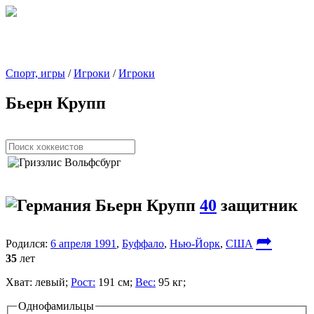
Спорт, игры
/
Игроки
/
Игроки
Бьерн Крупп
Бьерн Крупп
40
защитник
➦
Родился:
6 апреля 1991
,
Буффало
,
Нью-Йорк
,
США
35
лет
Хват:
левый;
Рост:
191 см;
Вес:
95 кг;
Однофамильцы