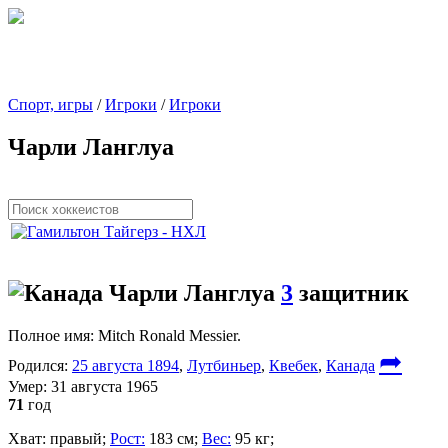
Спорт, игры
/
Игроки
/
Игроки
Чарли Ланглуа
Чарли Ланглуа
3
защитник
Полное имя:
Mitch Ronald Messier.
➦
Родился:
25 августа 1894
,
Лутбиньер
,
Квебек
,
Канада
Умер:
31 августа 1965
71
год
Хват:
правый;
Рост:
183 см;
Вес:
95 кг;