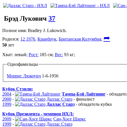
Брэд Лукович
37
Полное имя:
Bradley J. Lukowich.
➦
Родился:
12 1976
,
Кранбрук
,
Британская Колумбия
,
50
лет
Хват:
левый;
Рост:
185 см;
Вес:
93 кг;
Однофамильцы
Моррис Люкоуич
1-6-1956
Кубок Стэнли:
2004
-
Тампа-Бэй Лайтнинг
-
обладате
2000
-
Даллас Старз
-
финалист
1999
-
Даллас Старз
-
обладатель кубка
Кубок Президента - чемпион НХЛ:
2009
-
Сан-Хосе Шаркс
1999
-
Даллас Старз