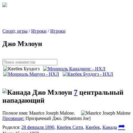
Спорт, игры
/
Игроки
/
Игроки
Джо Мэлоун
Джо Мэлоун
7
центральный
нападающий
Полное имя:
Maurice Joseph Malone.
Прозвище:
Призрачный Джо. [Phantom Joe]
➦
Родился:
28 февраля 1890
,
Квебек Сити
,
Квебек
,
Канада