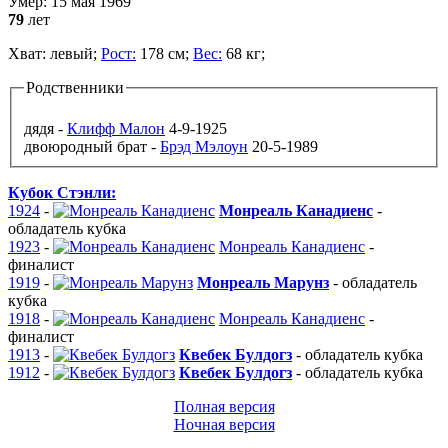
Умер:
15 мая 1969
79
лет
Хват:
левый;
Рост:
178 см;
Вес:
68 кг;
Родственники
дядя -
Клифф Малон
4-9-1925
двоюродный брат -
Брэд Мэлоун
20-5-1989
Кубок Стэнли:
1924
-
Монреаль Канадиенс
-
обладатель кубка
1923
-
Монреаль Канадиенс
-
финалист
1919
-
Монреаль Марунз
-
обладатель
кубка
1918
-
Монреаль Канадиенс
-
финалист
1913
-
Квебек Булдогз
-
обладатель кубка
1912
-
Квебек Булдогз
-
обладатель кубка
Полная версия
Ночная версия