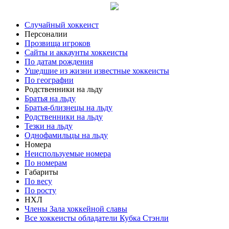
Случайный хоккеист
Персоналии
Прозвища игроков
Сайты и аккаунты хоккеисты
По датам рождения
Ушедшие из жизни известные хоккеисты
По географии
Родственники на льду
Братья на льду
Братья-близнецы на льду
Родственники на льду
Тезки на льду
Однофамильцы на льду
Номера
Неиспользуемые номера
По номерам
Габариты
По весу
По росту
НХЛ
Члены Зала хоккейной славы
Все хоккеисты обладатели Кубка Стэнли