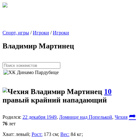
Спорт, игры
/
Игроки
/
Игроки
Владимир Мартинец
Владимир Мартинец
10
правый крайний нападающий
➦
Родился:
22 декабря 1949
,
Ломнице над Попелькой
,
Чехия
76
лет
Хват:
левый;
Рост:
173 см;
Вес:
84 кг;