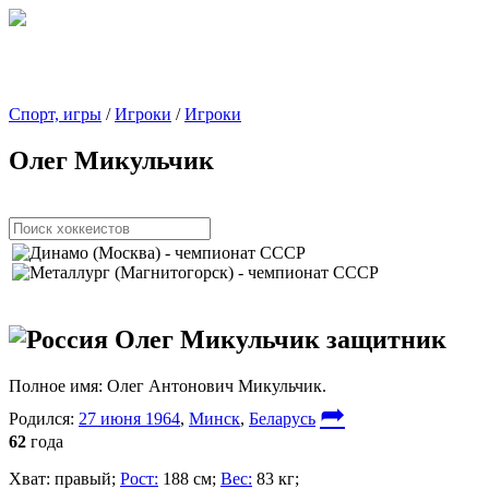
Спорт, игры
/
Игроки
/
Игроки
Олег Микульчик
Олег Микульчик
защитник
Полное имя:
Олег Антонович Микульчик.
➦
Родился:
27 июня 1964
,
Минск
,
Беларусь
62
года
Хват:
правый;
Рост:
188 см;
Вес:
83 кг;