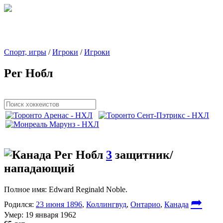
Спорт, игры
/
Игроки
/
Игроки
Рег Нобл
Рег Нобл
3
защитник/
нападающий
Полное имя:
Edward Reginald Noble.
➦
Родился:
23 июня 1896
,
Коллингвуд
,
Онтарио
,
Канада
Умер:
19 января 1962