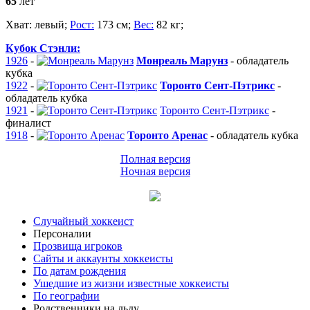
65
лет
Хват:
левый;
Рост:
173 см;
Вес:
82 кг;
Кубок Стэнли:
1926
-
Монреаль Марунз
-
обладатель
кубка
1922
-
Торонто Сент-Пэтрикс
-
обладатель кубка
1921
-
Торонто Сент-Пэтрикс
-
финалист
1918
-
Торонто Аренас
-
обладатель кубка
Полная версия
Ночная версия
Случайный хоккеист
Персоналии
Прозвища игроков
Сайты и аккаунты хоккеисты
По датам рождения
Ушедшие из жизни известные хоккеисты
По географии
Родственники на льду