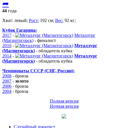
➦
44
года
Хват:
левый;
Рост:
192 см;
Вес:
92 кг;
Кубок Гагарина:
2017
-
Металлург
(Магнитогорск)
-
финалист
2016
-
Металлург
(Магнитогорск)
-
обладатель кубка
2014
-
Металлург
(Магнитогорск)
-
обладатель кубка
Чемпионаты СССР (СНГ, России):
2008
-
бронза
2007
-
золото
2006
-
бронза
2004
-
бронза
Полная версия
Ночная версия
Случайный хоккеист