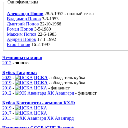
Однофамильцы
Александр Попов
28-5-1952
- полный тезка
Владимир Попов
3-3-1953
Дмитрий Попов
22-10-1966
Роман Попов
3-5-1980
Максим Попов
22-5-1983
Андрей Попов
17-1-1992
Егор Попов
16-2-1997
Чемпионаты мира:
2012
-
золото
Кубок Гагарина:
2022
-
ЦСКА
-
обладатель кубка
2019
-
ЦСКА
-
обладатель кубка
2018
-
ЦСКА
-
финалист
2012
-
ХК Авангард
-
финалист
Кубок Континента - чемпион КХЛ:
2019
-
ЦСКА
2017
-
ЦСКА
2011
-
ХК Авангард
Чемпионаты СССР (СНГ, России):