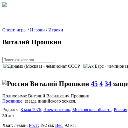
Спорт, игры
/
Игроки
/
Игроки
Виталий Прошкин
Виталий Прошкин
45
4
34
защ
Полное имя:
Виталий Васильевич Прошкин.
Прозвище:
звезда индийского хоккея.
Родился:
8 мая 1976
,
Электросталь
,
Московская область
,
Россия
50
лет
Хват:
левый;
Рост:
192 см;
Вес:
92 кг;