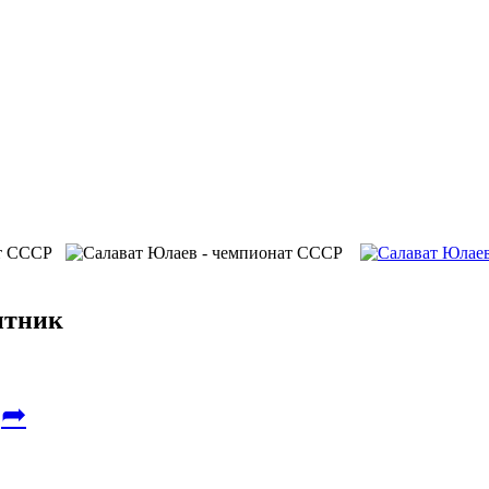
итник
➦