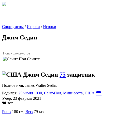
Спорт, игры
/
Игроки
/
Игроки
Джим Седин
Джим Седин
75
защитник
Полное имя:
James Walter Sedin.
➦
Родился:
25 июня 1930
,
Сент-Пол
,
Миннесота
,
США
Умер:
23 февраля 2021
90
лет
Рост:
180 см;
Вес:
79 кг;