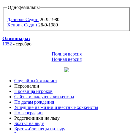
Однофамильцы
Даниэль Седин
26-9-1980
Хенрик Седин
26-9-1980
Олимпиады:
1952
- серебро
Полная версия
Ночная версия
Случайный хоккеист
Персоналии
Прозвища игроков
Сайты и аккаунты хоккеисты
По датам рождения
Ушедшие из жизни известные хоккеисты
По географии
Родственники на льду
Братья на льду
Братья-близнецы на льду