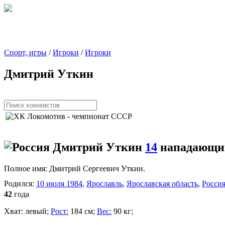
Спорт, игры
/
Игроки
/
Игроки
Дмитрий Уткин
Дмитрий Уткин
14
нападающи
Полное имя:
Дмитрий Сергеевич Уткин.
Родился:
10 июля 1984
,
Ярославль
,
Ярославская область
,
Росси
42
года
Хват:
левый;
Рост:
184 см;
Вес:
90 кг;