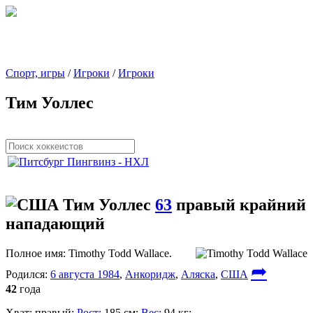
Спорт, игры
/
Игроки
/
Игроки
Тим Уоллес
Тим Уоллес
63
правый крайний
нападающий
Полное имя:
Timothy Todd Wallace.
➦
Родился:
6 августа 1984
,
Анкоридж
,
Аляска
,
США
42
года
Хват:
правый;
Рост:
185 см;
Вес:
94 кг;