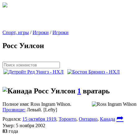
Спорт, игры
/
Игроки
/
Игроки
Росс Уилсон
Росс Уилсон
1
вратарь
Полное имя:
Ross Ingram Wilson.
Прозвище:
Левый. [Lefty]
➦
Родился:
15 октября 1919
,
Торонто
,
Онтарио
,
Канада
Умер:
5 ноября 2002
83
года