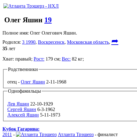
Олег Яшин
19
Полное имя:
Олег Олегович Яшин.
➦
Родился:
3 1990
,
Воскресенск
,
Московская область
,
35
лет
Хват:
правый;
Рост:
179 см;
Вес:
82 кг;
Родственники
отец -
Олег Яшин
2-11-1968
Однофамильцы
Лев Яшин
22-10-1929
Сергей Яшин
6-3-1962
Алексей Яшин
5-11-1973
Кубок Гагарина:
2011
-
Атланта Трэшерз
-
финалист