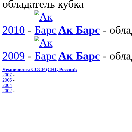
обладатель кубка
2010
-
Ак Барс
-
обла
2009
-
Ак Барс
-
обла
Чемпионаты СССР (СНГ, России):
2007
-
2006
-
2004
-
2002
-