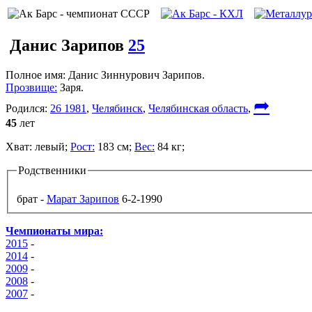
Данис Зарипов
25
Полное имя:
Данис Зиннурович Зарипов.
Прозвище:
Заря.
➦
Родился:
26 1981
,
Челябинск
,
Челябинская область
,
45
лет
Хват:
левый;
Рост:
183 см;
Вес:
84 кг;
Родственники
брат -
Марат Зарипов
6-2-1990
Чемпионаты мира:
2015
-
2014
-
2009
-
2008
-
2007
-