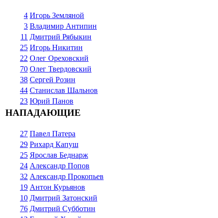
4
Игорь Земляной
3
Владимир Антипин
11
Дмитрий Рябыкин
25
Игорь Никитин
22
Олег Ореховский
70
Олег Твердовский
38
Сергей Розин
44
Станислав Шальнов
23
Юрий Панов
НАПАДАЮЩИЕ
27
Павел Патера
29
Рихард Капуш
25
Ярослав Беднарж
24
Александр Попов
32
Александр Прокопьев
19
Антон Курьянов
10
Дмитрий Затонский
76
Дмитрий Субботин