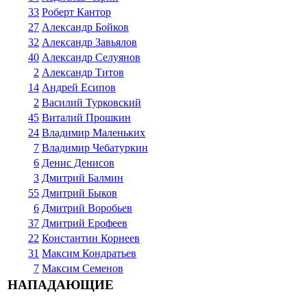
33
Роберт Кантор
27
Александр Бойков
32
Александр Завьялов
40
Александр Селуянов
2
Александр Титов
14
Андрей Есипов
2
Василий Турковский
45
Виталий Прошкин
24
Владимир Маленьких
7
Владимир Чебатуркин
6
Денис Денисов
3
Дмитрий Балмин
55
Дмитрий Быков
6
Дмитрий Воробьев
37
Дмитрий Ерофеев
22
Константин Корнеев
31
Максим Кондратьев
7
Максим Семенов
НАПАДАЮЩИЕ