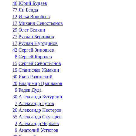
46
Юрий Буцаев
77
Ян Бенда
12
Илья Воробьев
17
Михаил Севостьянов
29
Олег Белкин
77
Руслан Берников
17
Руслан Нуртдинов
42
Сергей Зиновьев
8
Сергей Королев
15
Сергей Севостьянов
19
Станислав Жмакин
60
Яков Рачинский
20
Владимир Цыплаков
9
Радек Дуда
30
Александр Бутурлин
7
Александр Гутов
20
Александр Нестеров
55
Александр Скугарев
2
Александр Чербаев
9
Анатолий Устюгов