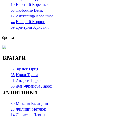
19
Евгений Корешков
63
Любомир Вейк
17
Александр Корешков
44
Валерий Карпов
69
Дмитрий Христич
бронза
ВРАТАРИ
7
Зденек Орцт
35
Иржи Трвай
1
Андрей Царев
35
Жан-Франсуа Лаббе
ЗАЩИТНИКИ
39
Михаил Баландин
28
Филипп Метлюк
14
Ладислав Черни