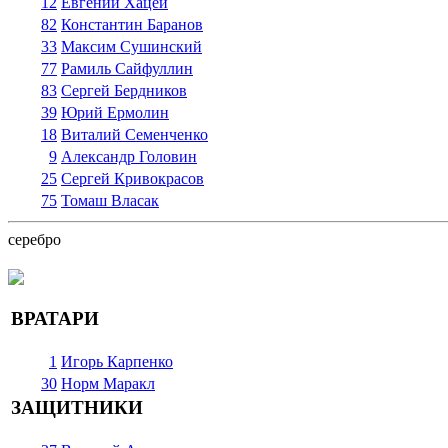
12
Евгений Хацей
82
Константин Баранов
33
Максим Сушинский
77
Рамиль Сайфуллин
83
Сергей Бердников
39
Юрий Ермолин
18
Виталий Семенченко
9
Александр Головин
25
Сергей Кривокрасов
75
Томаш Власак
серебро
ВРАТАРИ
1
Игорь Карпенко
30
Норм Маракл
ЗАЩИТНИКИ