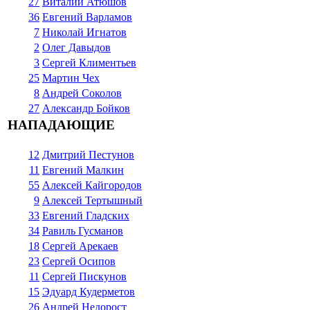
27
Виталий Атюшов
36
Евгений Варламов
7
Николай Игнатов
2
Олег Давыдов
3
Сергей Климентьев
25
Мартин Чех
8
Андрей Соколов
27
Александр Бойков
НАПАДАЮЩИЕ
12
Дмитрий Пестунов
11
Евгений Малкин
55
Алексей Кайгородов
9
Алексей Тертышный
33
Евгений Гладских
34
Равиль Гусманов
18
Сергей Арекаев
23
Сергей Осипов
11
Сергей Пискунов
15
Эдуард Кудерметов
26
Андрей Недорост