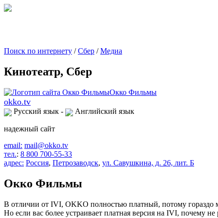
Поиск по интернету
/
Сбер
/
Медиа
Кинотеатр, Сбер
okko.tv
Русский язык -
Английский язык
надежный сайт
email:
mail@okko.tv
тел.
:
8 800 700-55-33
адрес:
Россия
,
Петрозаводск
,
ул. Савушкина, д. 26, лит. Б
Окко Фильмы
В отличии от IVI, OKKO полностью платный, потому гораздо 
Но если вас более устраивает платная версия на IVI, почему н