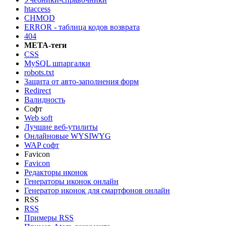
htaccess
CHMOD
ERROR - таблица кодов возврата
404
МЕТА-теги
CSS
MySQL шпаргалки
robots.txt
Защита от авто-заполнения форм
Redirect
Валидность
Софт
Web soft
Лучшие веб-утилиты
Онлайновые WYSIWYG
WAP софт
Favicon
Favicon
Редакторы иконок
Генераторы иконок онлайн
Генератор иконок для смартфонов онлайн
RSS
RSS
Примеры RSS