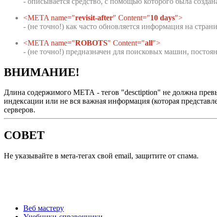
- описывается средство, с помощью которого была создан
<META name="
revisit-after
" Content="
10 days
">
- (не точно!) как часто обновляется информация на страни
<META name="
ROBOTS
" Content="
all
">
- (не точно!) предназначен для поисковых машин, посто
ВНИМАНИЕ!
Длина содержимого МЕТА - тегов "desctiption" не должна превы
индексации или не вся важная информация (которая представл
серверов.
СОВЕТ
Не указывайте в мета-тегах свой email, защитите от спама.
Веб мастеру
Учебники-справочники