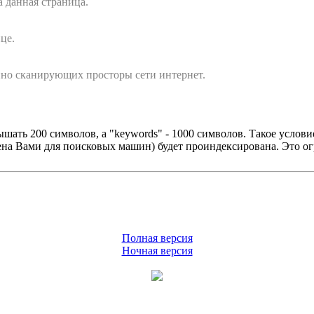
а данная страница.
це.
янно сканирующих просторы сети интернет.
шать 200 символов, a "keywords" - 1000 символов. Такое услови
ена Вами для поисковых машин) будет проиндексирована. Это о
Полная версия
Ночная версия