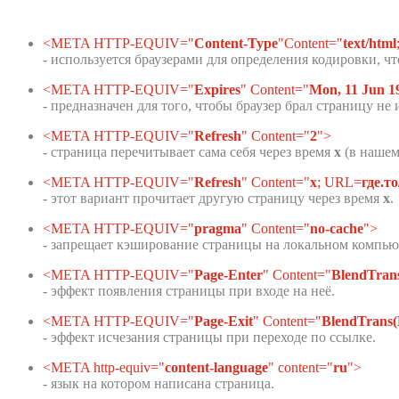
<META HTTP-EQUIV="
Content-Type
"Content="
text/html
- используется браузерами для определения кодировки, чт
<META HTTP-EQUIV="
Expires
" Content="
Mon, 11 Jun 1
- предназначен для того, чтобы браузер брал страницу не 
<META HTTP-EQUIV="
Refresh
" Content="
2
">
- страница перечитывает сама себя через время
x
(в нашем
<META HTTP-EQUIV="
Refresh
" Content="
x
; URL=
где.то
- этот вариант прочитает другую страницу через время
x
.
<META HTTP-EQUIV="
pragma
" Content="
no-cache
">
- запрещает кэширование страницы на локальном компьют
<META HTTP-EQUIV="
Page-Enter
" Content="
BlendTrans
- эффект появления страницы при входе на неё.
<META HTTP-EQUIV="
Page-Exit
" Content="
BlendTrans(
- эффект исчезания страницы при переходе по ссылке.
<META http-equiv="
content-language
" content="
ru
">
- язык на котором написана страница.