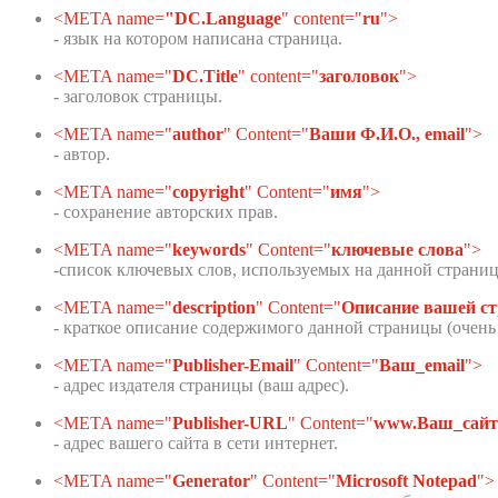
<META name=
"DC.Language
" content="
ru
">
- язык на котором написана страница.
<META name="
DC.Title
" content="
заголовок
">
- заголовок страницы.
<META name="
author
" Content="
Ваши Ф.И.О., email
">
- автор.
<META name="
copyright
" Content="
имя
">
- сохранение авторских прав.
<META name="
keywords
" Content="
ключевые слова
">
-список ключевых слов, используемых на данной страниц
<META name="
description
" Content="
Описание вашей с
- краткое описание содержимого данной страницы (очень
<META name="
Publisher-Email
" Content="
Ваш_email
">
- адрес издателя страницы (ваш адрес).
<META name="
Publisher-URL
" Content="
www.Ваш_сайт
- адрес вашего сайта в сети интернет.
<META name="
Generator
" Content="
Microsoft Notepad
">