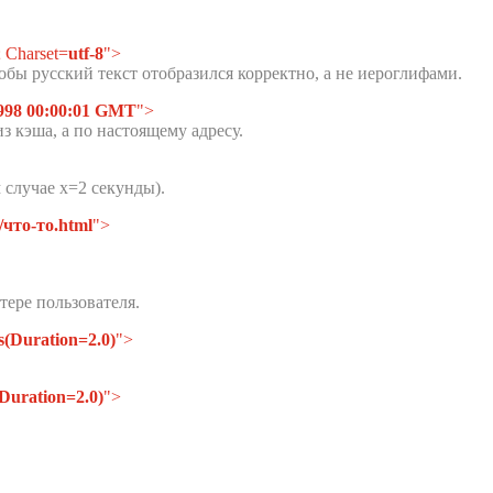
; Charset=
utf-8
">
обы русский текст отобразился корректно, а не иероглифами.
998 00:00:01 GMT
">
из кэша, а по настоящему адресу.
 случае x=2 секунды).
/что-то.html
">
ере пользователя.
(Duration=2.0)
">
Duration=2.0)
">