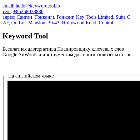
email:
hello@keywordtool.io
тел.
:
+85258038880
адрес:
Сянган (Гонконг)
,
Гонконг
,
Key Tools Limited, Suite C,
2/F, On Lok Mansion, 39-43, Hollywood Road, Central
Keyword Tool
Бесплатная альтернатива Планировщику ключевых слов
Google AdWords и инструментам для поиска ключевых слов.
На английском языке