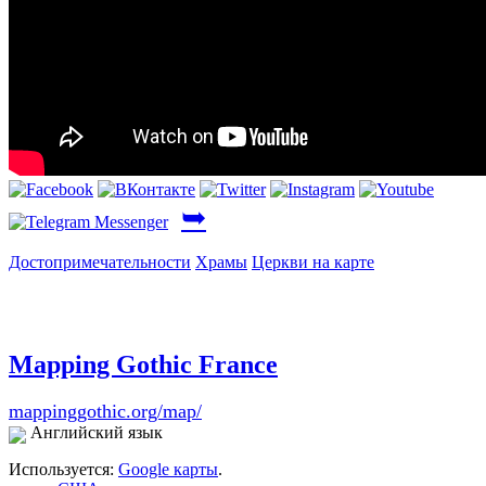
➥
Достопримечательности
Храмы
Церкви на карте
Mapping Gothic France
mappinggothic.org/map/
Английский язык
Используется:
Google карты
.