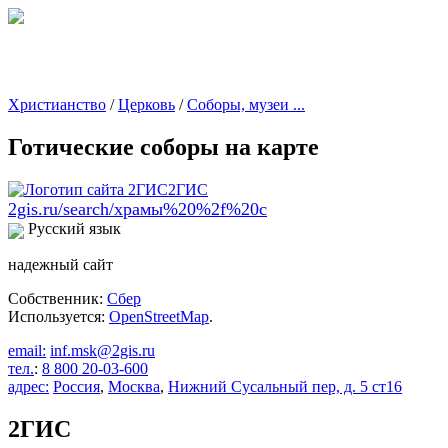
Христианство
/
Церковь
/
Соборы, музеи ...
Готические соборы на карте
2gis.ru/search/храмы%20%2f%20с
Русский язык
надежный сайт
Собственник:
Сбер
Используется:
OpenStreetMap
.
email:
inf.msk@2gis.ru
тел.
:
8 800 20-03-600
адрес:
Россия
,
Москва
,
Нижний Сусальный пер, д. 5 ст16
2ГИС