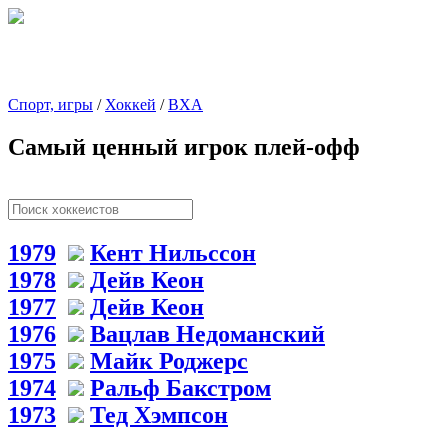
Спорт, игры
/
Хоккей
/
ВХА
Самый ценный игрок плей-офф
1979
Кент Нильссон
1978
Дейв Кеон
1977
Дейв Кеон
1976
Вацлав Недоманский
1975
Майк Роджерс
1974
Ральф Бакстром
1973
Тед Хэмпсон