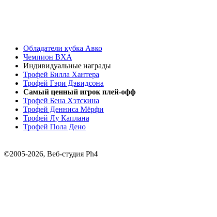
Обладатели кубка Авко
Чемпион ВХА
Индивидуальные награды
Трофей Билла Хантера
Трофей Гэри Дэвидсона
Самый ценный игрок плей-офф
Трофей Бена Хэтскина
Трофей Денниса Мёрфи
Трофей Лу Каплана
Трофей Пола Дено
©2005-2026, Веб-студия Ph4