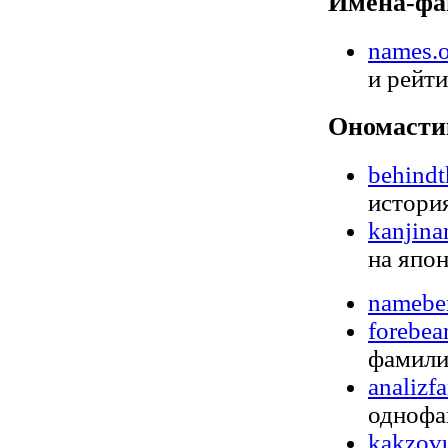
Имена-ф
names.
и рейт
Ономасти
behind
история
kanjina
на япон
namebe
forebear
фамили
analizfa
однофа
kakzovu