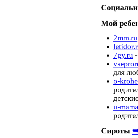
Социальн
Мой ребе
2mm.ru
letidor.
7gy.ru
vsepror
для лю
o-krohe
родите
детские
u-mama
родите
Сироты