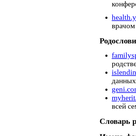
конфер
health.
врачом
Родослов
familys
родстве
islendi
данных 
geni.c
myheri
всей се
Словарь 