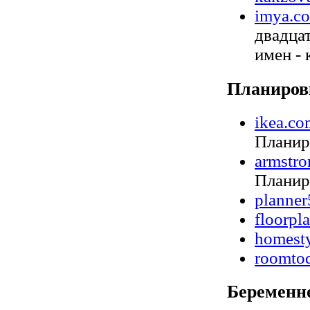
imya.c
двадца
имен - 
Планиров
ikea.co
Планир
armstro
Планир
planne
floorpl
homesty
roomto
Беременн