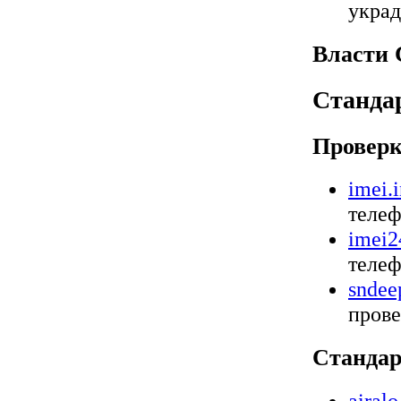
украд
Власти 
Станда
Провер
imei.
телеф
imei2
телеф
sndee
прове
Станда
airal