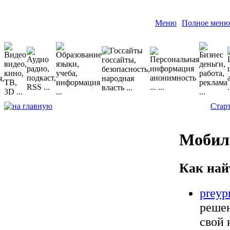
Меню
Полное меню
Стар
Мобил
Как най
preyp
решен
свой 