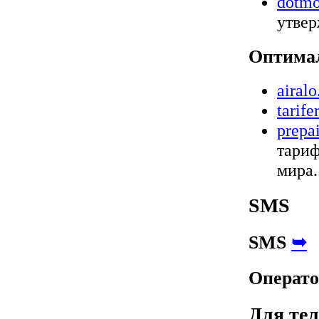
dotmo
утвер
Оптима
airal
tarife
prepa
тариф
мира.
SMS
SMS
➥
Операто
Для те