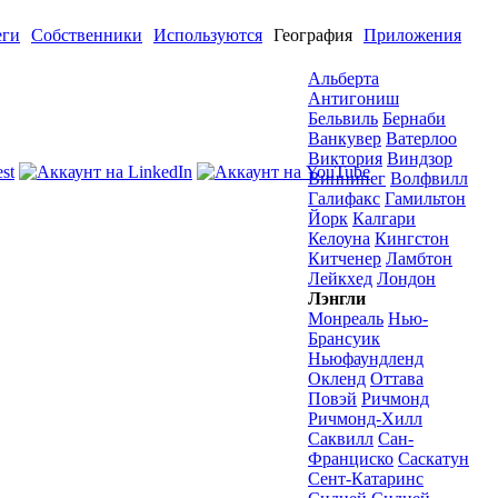
еги
Собственники
Используются
География
Приложения
Альберта
Антигониш
Бельвиль
Бернаби
Ванкувер
Ватерлоо
Виктория
Виндзор
Виннипег
Волфвилл
Галифакс
Гамильтон
Йорк
Калгари
Келоуна
Кингстон
Китченер
Ламбтон
Лейкхед
Лондон
Лэнгли
Монреаль
Нью-
Брансуик
Ньюфаундленд
Окленд
Оттава
Повэй
Ричмонд
Ричмонд-Хилл
Саквилл
Сан-
Франциско
Саскатун
Сент-Катаринс