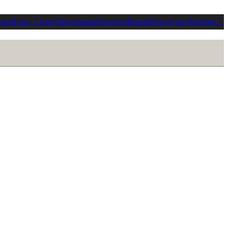
ика
Игры, Спорт
Программы
Рецепты
Время
Рождество
†
Библия
⋮