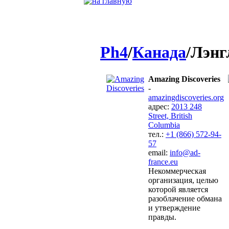
Ph4
/
Канада
/Лэнг
Amazing Discoveries
-
amazingdiscoveries.org
адрес:
2013 248
Street, British
Columbia
тел.:
+1 (866) 572-94-
57
email:
info@ad-
france.eu
Некоммерческая
организация, целью
которой является
разоблачение обмана
и утверждение
правды.