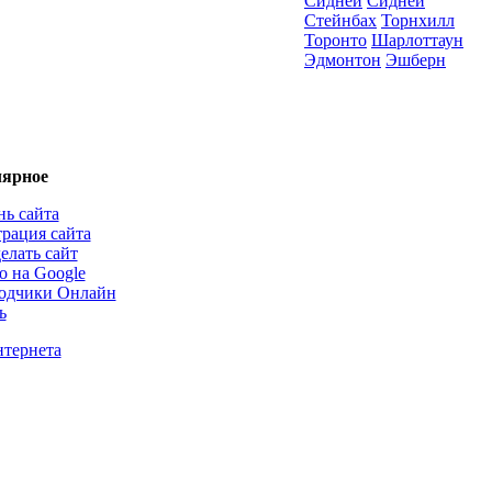
Сидней
Сидней
Стейнбах
Торнхилл
Торонто
Шарлоттаун
Эдмонтон
Эшберн
ярное
нь сайта
трация сайта
елать сайт
о на Google
одчики Онлайн
ь
нтернета