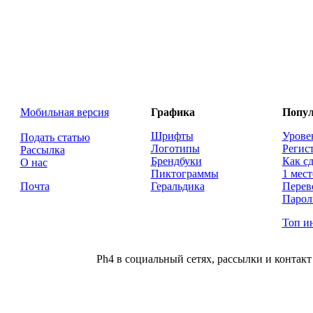
Мобильная версия
Графика
Попул
Шрифты
Урове
Подать статью
Логотипы
Регис
Рассылка
Брендбуки
Как сд
О нас
Пиктограммы
1 мест
Почта
Геральдика
Перев
Парол
Топ и
Ph4 в социальный сетях, рассылки и контакт