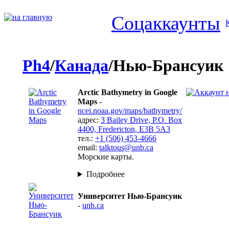
Соцаккаунты
Ph4
/
Канада
/Нью-Брансуик
Arctic Bathymetry in Google
Maps
-
ncei.noaa.gov/maps/bathymetry/
адрес:
3 Bailey Drive, P.O. Box
4400, Fredericton, E3B 5A3
тел.:
+1 (506) 453-4666
email:
talktous@unb.ca
Морские карты.
Подробнее
Университет Нью-Брансуик
-
unb.ca