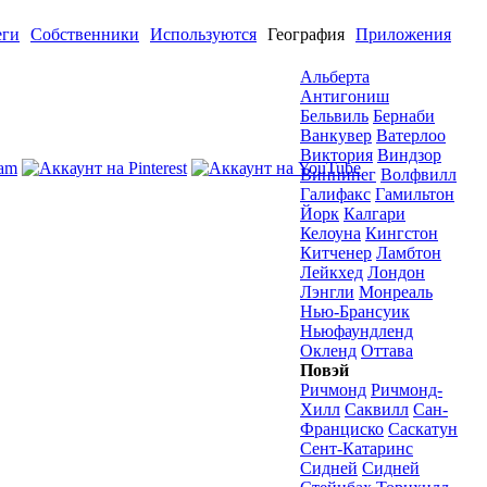
еги
Собственники
Используются
География
Приложения
Альберта
Антигониш
Бельвиль
Бернаби
Ванкувер
Ватерлоо
Виктория
Виндзор
Виннипег
Волфвилл
Галифакс
Гамильтон
Йорк
Калгари
Келоуна
Кингстон
Китченер
Ламбтон
Лейкхед
Лондон
Лэнгли
Монреаль
Нью-Брансуик
Ньюфаундленд
Окленд
Оттава
Повэй
Ричмонд
Ричмонд-
Хилл
Саквилл
Сан-
Франциско
Саскатун
Сент-Катаринс
Сидней
Сидней