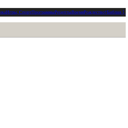
ика
Игры, Спорт
Программы
Рецепты
Время
Рождество
†
Библия
⋮