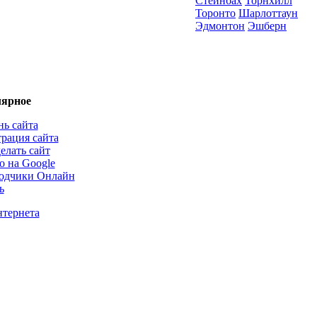
Стейнбах
Торнхилл
Торонто
Шарлоттаун
Эдмонтон
Эшберн
ярное
нь сайта
трация сайта
елать сайт
о на Google
одчики Онлайн
ь
нтернета