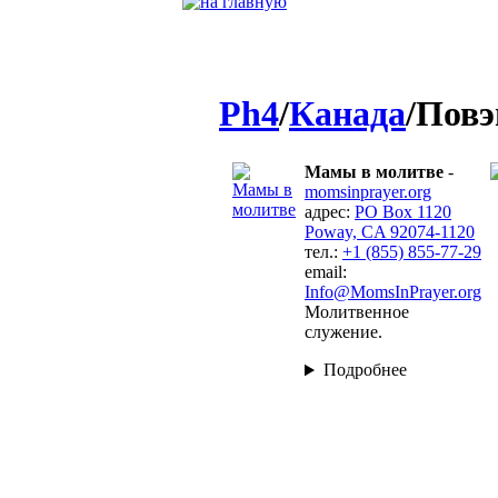
Ph4
/
Канада
/Повэ
Мамы в молитве
-
momsinprayer.org
адрес:
PO Box 1120
Poway, CA 92074-1120
тел.:
+1 (855) 855-77-29
email:
Info@MomsInPrayer.org
Молитвенное
служение.
Подробнее