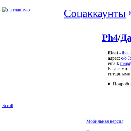
Соцаккаунты
Ph4
/
Д
iBeat
-
ibeat
адрес:
c/o 
email:
mai@i
База сэмпл
гитарными 
Подробн
Scroll
Мобильная версия