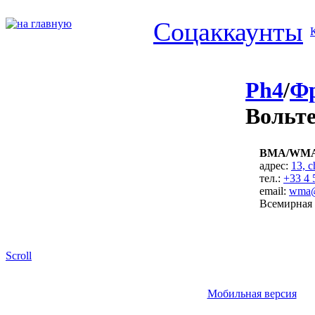
Соцаккаунты
Ph4
/
Ф
Вольт
ВМА/WM
адрес:
13, c
тел.:
+33 4 
email:
wma@
Всемирная 
Scroll
Мобильная версия