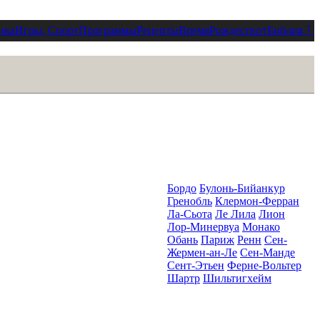
ика
Игры, Спорт
Программы
Рецепты
Время
Рождество
†
Библия
⋮
Бордо
Булонь-Бийанкур
Гренобль
Клермон-Ферран
Ла-Сьота
Ле Лила
Лион
Лор-Минервуа
Монако
Обань
Париж
Ренн
Сен-
Жермен-ан-Ле
Сен-Манде
Сент-Этьен
Ферне-Вольтер
Шартр
Шильтигхейм