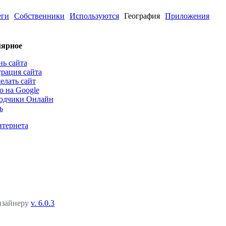
еги
Собственники
Используются
География
Приложения
ярное
нь сайта
трация сайта
елать сайт
о на Google
одчики Онлайн
ь
нтернета
дизайнеру
v. 6.0.3