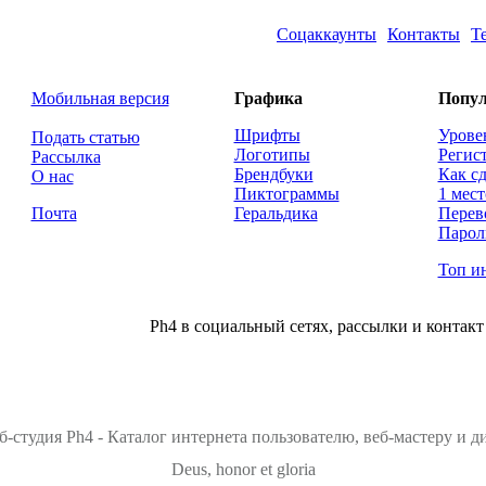
Соцаккаунты
Контакты
Т
Мобильная версия
Графика
Попул
Шрифты
Урове
Подать статью
Логотипы
Регис
Рассылка
Брендбуки
Как сд
О нас
Пиктограммы
1 мест
Почта
Геральдика
Перев
Парол
Топ и
Ph4 в социальный сетях, рассылки и контакт
б-студия Ph4 - Каталог интернета пользователю, веб-мастеру и 
Deus, honor et gloria