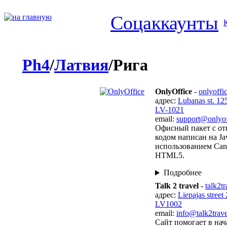
Соцаккаунты
Ph4
/
Латвия
/Рига
OnlyOffice
-
onlyoffi
адрес:
Lubanas st. 12
LV-1021
email:
support@onlyof
Офисный пакет с о
кодом написан на Jav
использованием Can
HTML5.
Подробнее
Talk 2 travel
-
talk2t
адрес:
Liepajas street 
LV1002
email:
info@talk2trav
Сайт помогает в нач