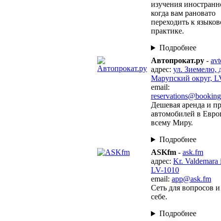
изучения иностранн
когда вам рановато
переходить к языко
практике.
Подробнее
Автопрокат.ру
-
avt
адрес:
ул. Зиемелю, д
Марупский округ, LV
email:
reservations@bookin
Дешевая аренда и п
автомобилей в Евро
всему Миру.
Подробнее
ASKfm
-
ask.fm
адрес:
Kr. Valdemara 
LV-1010
email:
app@ask.fm
Сеть для вопросов и
себе.
Подробнее