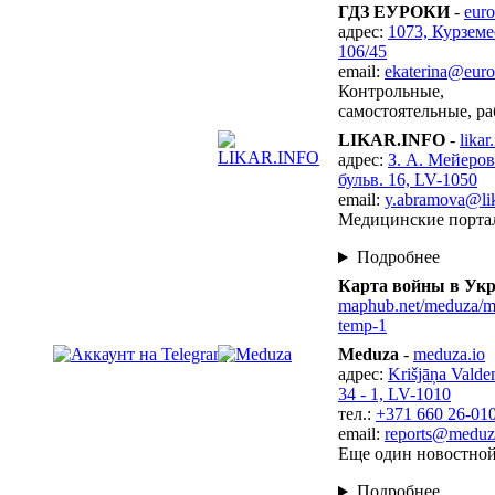
ГДЗ ЕУРОКИ
-
euro
адрес:
1073, Курземе
106/45
email:
ekaterina@euro
Контрольные,
самостоятельные, ра
LIKAR.INFO
-
likar
адрес:
З. А. Мейеро
бульв. 16, LV-1050
email:
y.abramova@lik
Медицинские порта
Подробнее
Карта войны в Ук
maphub.net/meduza/m
temp-1
Meduza
-
meduza.io
адрес:
Krišjāņa Valde
34 - 1, LV-1010
тел.:
+371 660 26-01
email:
reports@meduz
Еще один новостной
Подробнее