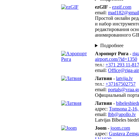
ezGIF
-
ezgif.com
email:
mad182@gmail
Простой онлайн ред
и набор инструмент
редактирования осн
анимированного GIF
Подробнее
Аэропорт Рига
-
rig
airport.com/?id=1350
тел.:
+371 293 11-81
email:
Office@riga-ai
Латвия
-
latvija.lv
тел.:
+37167502757
email:
portals@vraa.g
Официальный порта
Латвия
-
bibelesbiedr
адрес:
Tomsona 2-16,
email:
lbb@apollo.lv
Latvijas Bībeles biedrī
Joom
-
joom.com
адрес:
Gustava Zemga