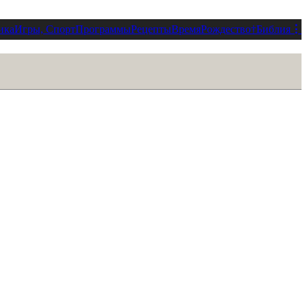
ика
Игры, Спорт
Программы
Рецепты
Время
Рождество
†
Библия
⋮