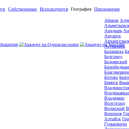
еги
Собственники
Используются
География
Приложения
Абакан
Алч
Альметьевс
Анадырь
Ан
Ангарск
Архангельс
Астрахань
Балашиха
Б
Белгород
Белоярский
Биробиджан
Благовещен
Ботово
Брат
Брянск
Ваш
Владивосто
Владикавка
Владимир
Волгоград
Волжский
В
Воронеж
Го
Алтайск
Гр
Гулькевичи