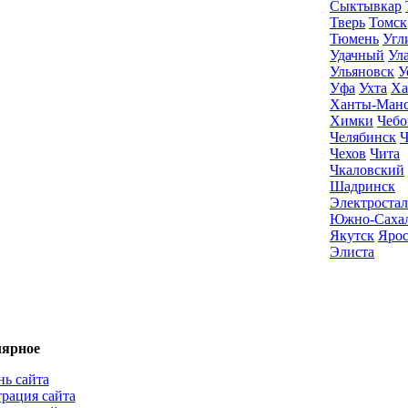
Сыктывкар
Тверь
Томск
Тюмень
Угл
Удачный
Ул
Ульяновск
У
Уфа
Ухта
Ха
Ханты-Ман
Химки
Чебо
Челябинск
Ч
Чехов
Чита
Чкаловский
Шадринск
Электростал
Южно-Саха
Якутск
Ярос
‎Элиста
ярное
нь сайта
трация сайта