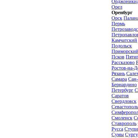
Орджоникид
Орел
Оренбург
Орск
Палан
Пермь
Петрозавод
Петропавло
Камчатский
Подольск
Приморский
Псков
Пяти
Рассказово
Ростов-на-Д
Рязань
Сале
Самара
Сан-
Бернардино
Петербург
С
Саратов
Свердловск
Севастопол
Симферопо
Смоленск
С
Ставрополь
Русса
Ступи
Сумы
Сургу