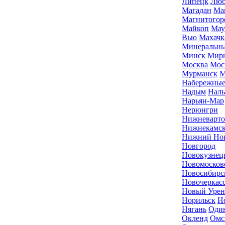
Липецк
Люб
Магадан
Ма
Магнитогор
Майкоп
Мау
Вью
Махачк
Минеральн
Минск
Мир
Москва
Мос
Мурманск
М
Набережные
Надым
Наль
Нарьян-Мар
Нерюнгри
Нижневарто
Нижнекамс
Нижний Но
Новгород
Новокузнец
Новомосков
Новосибирс
Новочеркас
Новый Урен
Норильск
Н
Нягань
Оди
Окленд
Омс