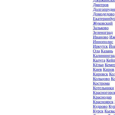
Дзержински
Дмитров
Долгопрудн
Домодедово
Екатеринбу
Жуковский
Зальково
Зеленоград
Иваново
Иж
Иннополис
Иркутск
Йо
Ола
Казань
Калинингра
Калуга
Кейп
Кёльн
Кеме
Киев
Киров
Кировск
Ко
Кольцово
К
Кострома
Котельники
Красногорс
Краснодар
Красноярск
Кудрово
Кур
Курск
Кызы