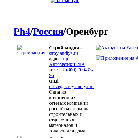
Ph4
/
Россия
/Оренбург
Стройландия
-
stroylandiya.ru
адрес:
пр
Автоматики 28А
тел.:
+7 (800) 700-33-
96
email:
office@stroylandiya.ru
Одна из
крупнейших
сетевых компаний
российского рынка
строительных и
отделочных
материалов и
товаров для дома.