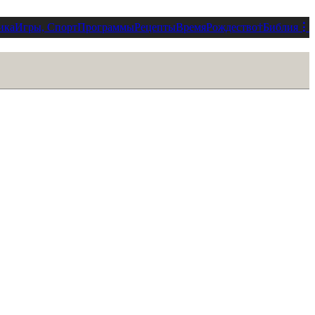
ика
Игры, Спорт
Программы
Рецепты
Время
Рождество
†
Библия
⋮