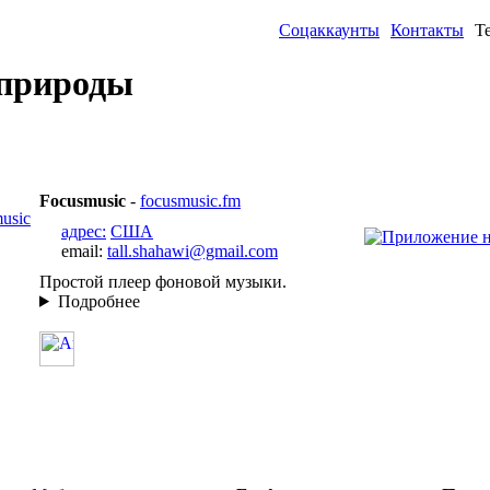
Соцаккаунты
Контакты
Т
 природы
Focusmusic
-
focusmusic.fm
адрес:
США
email:
tall.shahawi@gmail.com
Простой плеер фоновой музыки.
Подробнее