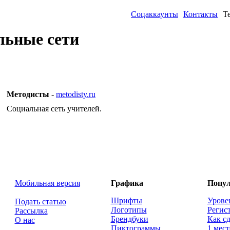
Соцаккаунты
Контакты
Т
льные сети
Методисты
-
metodisty.ru
Социальная сеть учителей.
Мобильная версия
Графика
Попул
Шрифты
Урове
Подать статью
Логотипы
Регис
Рассылка
Брендбуки
Как сд
О нас
Пиктограммы
1 мест