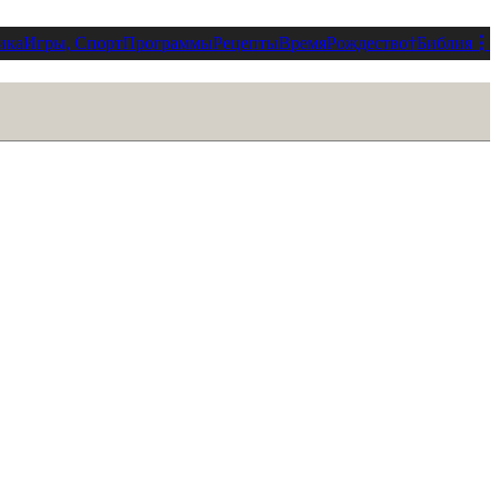
ика
Игры, Спорт
Программы
Рецепты
Время
Рождество
†
Библия
⋮