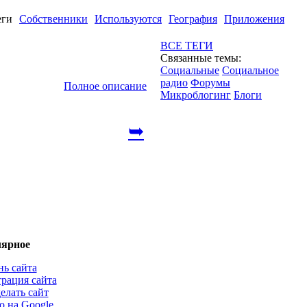
еги
Собственники
Используются
География
Приложения
ВСЕ ТЕГИ
Связанные темы:
Социальные
Социальное
радио
Форумы
Полное описание
Микроблогинг
Блоги
➥
ярное
нь сайта
трация сайта
елать сайт
о на Google