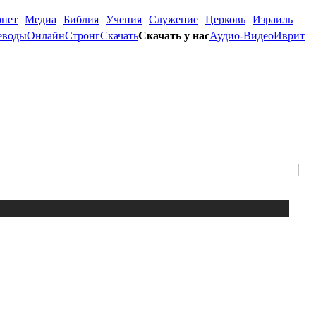
рнет
Медиа
Библия
Учения
Служение
Церковь
Израиль
еводы
Онлайн
Стронг
Скачать
Скачать у нас
Аудио-Видео
Иврит