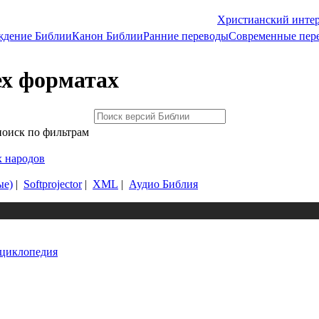
Христианский инте
ждение Библии
Канон Библии
Ранние переводы
Современные пер
ех форматах
поиск по фильтрам
х народов
ые)
|
Softprojector
|
XML
|
Аудио Библия
нциклопедия