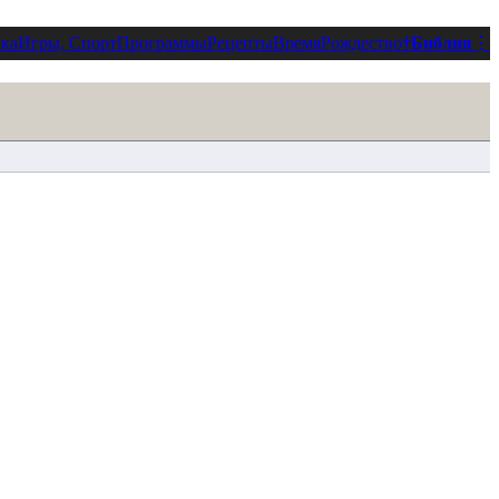
ка
Игры, Спорт
Программы
Рецепты
Время
Рождество
†
Библия
⋮