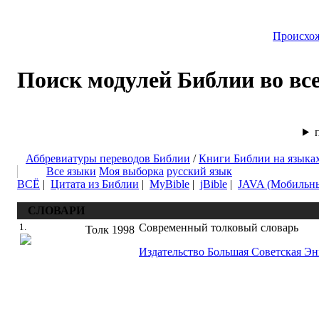
Происхо
Поиск модулей Библии во вс
Аббревиатуры переводов Библии
/
Книги Библии на языка
Все языки
Моя выборка
русский язык
ВСЁ
|
Цитата из Библии
|
MyBible
|
jBible
|
JAVA (Мобильн
СЛОВАРИ
1.
Современный толковый словарь
Толк
1998
Издательство Большая Советская Э