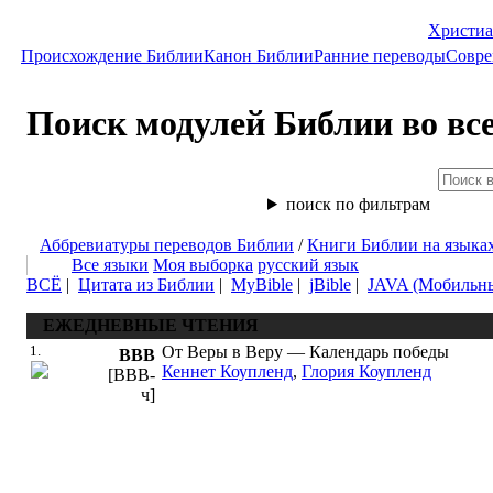
Христиа
Происхождение Библии
Канон Библии
Ранние переводы
Совре
Поиск модулей Библии во вс
поиск по фильтрам
Аббревиатуры переводов Библии
/
Книги Библии на языка
Все языки
Моя выборка
русский язык
ВСЁ
|
Цитата из Библии
|
MyBible
|
jBible
|
JAVA (Мобильн
ЕЖЕДНЕВНЫЕ ЧТЕНИЯ
1.
От Веры в Веру — Календарь победы
ВВВ
Кеннет Коупленд
,
Глория Коупленд
[ВВВ-
ч]