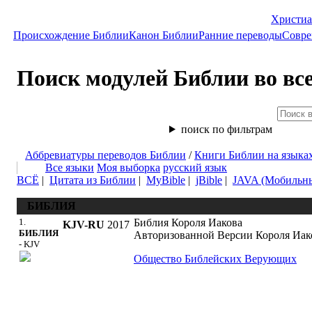
Христиа
Происхождение Библии
Канон Библии
Ранние переводы
Совре
Поиск модулей Библии во вс
поиск по фильтрам
Аббревиатуры переводов Библии
/
Книги Библии на языка
Все языки
Моя выборка
русский язык
ВСЁ
|
Цитата из Библии
|
MyBible
|
jBible
|
JAVA (Мобильн
БИБЛИЯ
1.
Библия Короля Иакова
KJV-RU
2017
БИБЛИЯ
Авторизованной Версии Короля Иако
- KJV
Общество Библейских Верующих