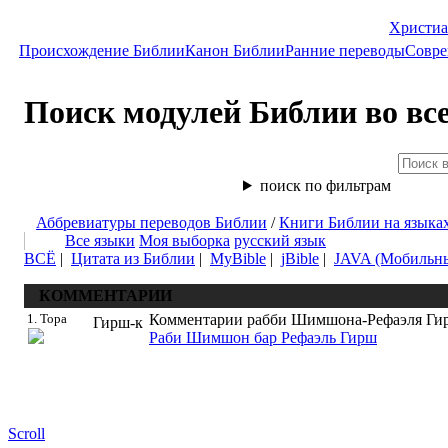
Христиа
Происхождение Библии
Канон Библии
Ранние переводы
Совре
Поиск модулей Библии во вс
поиск по фильтрам
Аббревиатуры переводов Библии
/
Книги Библии на языка
Все языки
Моя выборка
русский язык
ВСЁ
|
Цитата из Библии
|
MyBible
|
jBible
|
JAVA (Мобильн
КОММЕНТАРИИ
1. Тора
Комментарии рабби Шимшона-Рефаэля Гир
Гирш-к
Раби Шимшон бар Рефаэль Гирш
Scroll