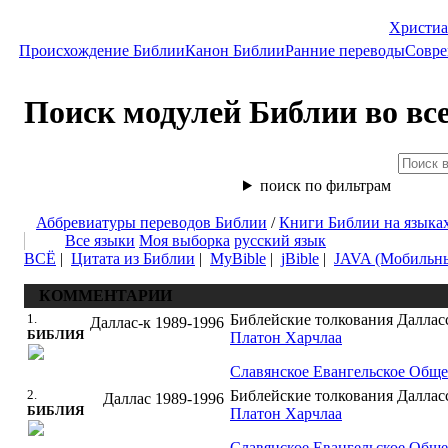
Христиа
Происхождение Библии
Канон Библии
Ранние переводы
Совре
Поиск модулей Библии во вс
поиск по фильтрам
Аббревиатуры переводов Библии
/
Книги Библии на языка
Все языки
Моя выборка
русский язык
ВСЁ
|
Цитата из Библии
|
MyBible
|
jBible
|
JAVA (Мобильн
КОММЕНТАРИИ
1.
Библейские толкования Даллас
Даллас-к
1989-1996
БИБЛИЯ
Платон Харчлаа
Славянское Евангельское Обще
2.
Библейские толкования Даллас
Даллас
1989-1996
БИБЛИЯ
Платон Харчлаа
Славянское Евангельское Обще