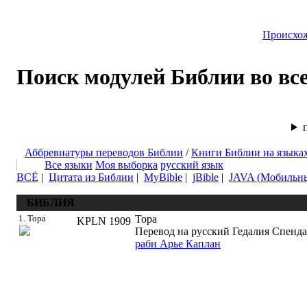
Происхо
Поиск модулей Библии во вс
Аббревиатуры переводов Библии
/
Книги Библии на языка
Все языки
Моя выборка
русский язык
ВСЁ
|
Цитата из Библии
|
MyBible
|
jBible
|
JAVA (Мобильн
БИБЛИЯ
1. Тора
Тора
KPLN
1909
Перевод на русский Гедалия Спенда
раби Арье Каплан