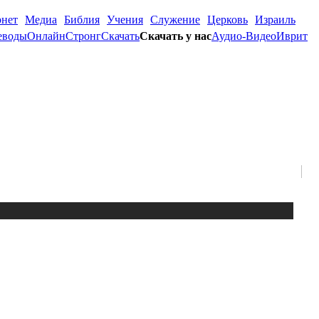
рнет
Медиа
Библия
Учения
Служение
Церковь
Израиль
еводы
Онлайн
Стронг
Скачать
Скачать у нас
Аудио-Видео
Иврит