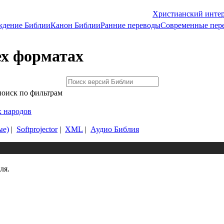
Христианский инте
ждение Библии
Канон Библии
Ранние переводы
Современные пер
ех форматах
поиск по фильтрам
х народов
ые)
|
Softprojector
|
XML
|
Аудио Библия
ля.