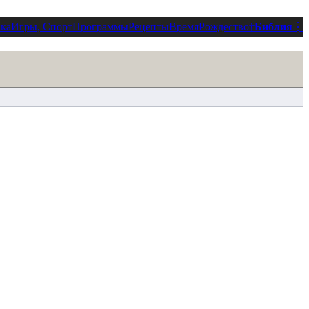
ка
Игры, Спорт
Программы
Рецепты
Время
Рождество
†
Библия
⋮