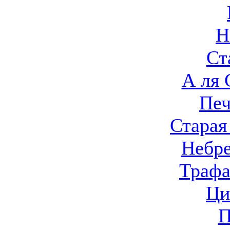
Н
Ст
А ля
Печ
Старая
Небр
Трафа
Ци
П