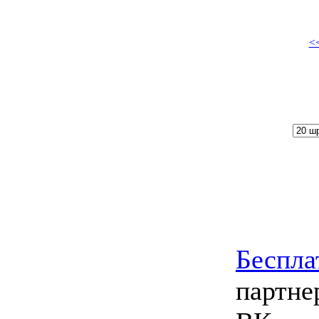
<
Беспл
партне