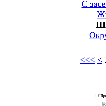
С зас
Ж
Ш
Окр
<<<
<
Шр