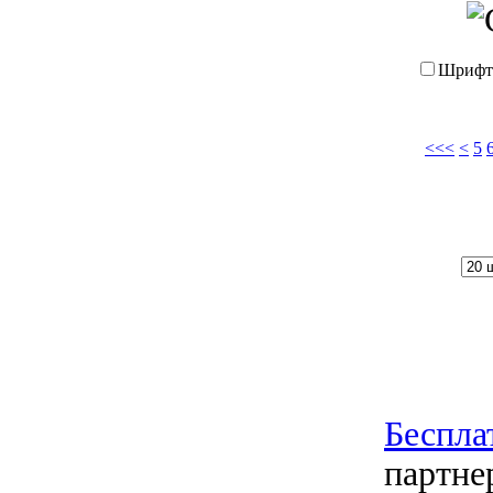
Шриф
<<<
<
5
Беспл
партне