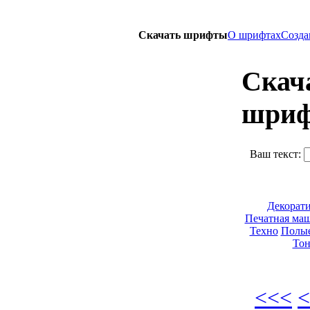
Скачать шрифты
О шрифтах
Созда
Скач
шриф
Ваш текст:
Декорат
Печатная ма
Техно
Полые
Тон
<<<
<